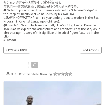
作为东方语言专业大三学生，通过她的镜头
与我们一同沉浸式体验，感悟这位时代伟人的不朽传奇。
👥 Video Clip Recording the Experiences from the “Chinese Bridge” in
the People’s Republic of China, 2025, by Ms. NATTIYA
USSAWINKORWATTANA, a third-year undergraduate student in the B.A.
Program in Oriental Languages (Chinese).
🎬Episode 1: Zhou Enlai Memorial Hall, Huai’an City, Jiangsu Province
Join us as we explore the atmosphere and architecture of the site, while
also sharing the story of this significant historical figure featured in the
clip.
#HMSWU
Previous Article
Next Article
Rate this article:
No rating
336