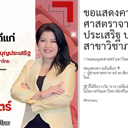
ขอแสดงควา
ศาสตราจาร
ประเสริฐ 
สาขาวิชา
🤍คณะมนุษยศาสตร์ มหาวิทยา
ขอแสดงความยินดีแก่ 💐
✨ ผู้ช่วยศาสตราจารย์ ดร.พิ
ไทย
🏆 ที่ได้รับรางวัล "อาจารย์ด
ในโอกาสวันมหาวิทยาลัยศรีนค
#hmswu