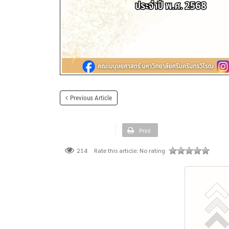
Previous Article
Print
Rate this article:
No rating
214