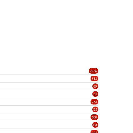
2936
313
69
51
273
54
100
84
141