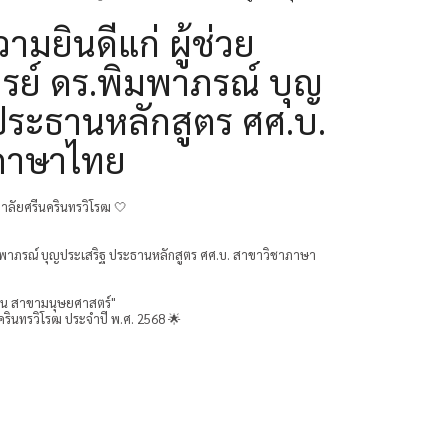
มยินดีแก่ ผู้ช่วย
ย์ ดร.พิมพาภรณ์ บุญ
ประธานหลักสูตร ศศ.บ.
ภาษาไทย
ลัยศรีนครินทรวิโรฒ 🤍
มพาภรณ์ บุญประเสริฐ ประธานหลักสูตร ศศ.บ. สาขาวิชาภาษา
ีเด่น สาขามนุษยศาสตร์"
รินทรวิโรฒ ประจำปี พ.ศ. 2568 🌟