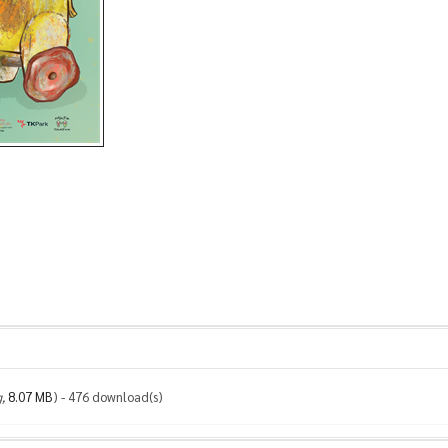
,
8.07 MB
) - 476 download(s)