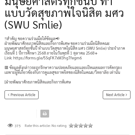
มนุษยศาสตร์ทุกชั้นปี ทำ
แบบวัดสุขภาพใจนิสิต มศว
(SWU Smlie)
‼️สำคัญ ขอความร่วมมือให้ข้อมูล📢
ฝ่ายพัฒนาศักยภาพนิสิตและกิจการพิเศษ ขอความร่วมมือนิสิตคณะ
มนุษยศาสตร์ทุกชั้นปี ทำแบบวัดสุขภาพใจนิสิต มศว (SWU Smlie) ประจำภาค
เรียนที่ 1 ปีการศึกษา 2568 ภายในวันพุธที่ 1 ตุลาคม 2568🔹
Link: https://forms.gle/5SqFK7xM3hgTfegm6
🟥 ข้อมูลดังกล่าวจะถูกรักษาความปลอดภัยและและเปิดเผยผลการคัดกรอง
เฉพาะผู้ที่เกี่ยวข้องกับการดูแลสุขภาพจิตของนิสิตในคณะ/วิทยาลัย เท่านั้น
[ฝ่ายพัฒนาศักยภาพนิสิตและกิจการพิเศษ
Previous Article
Next Article
Rate this article:
No rating
375