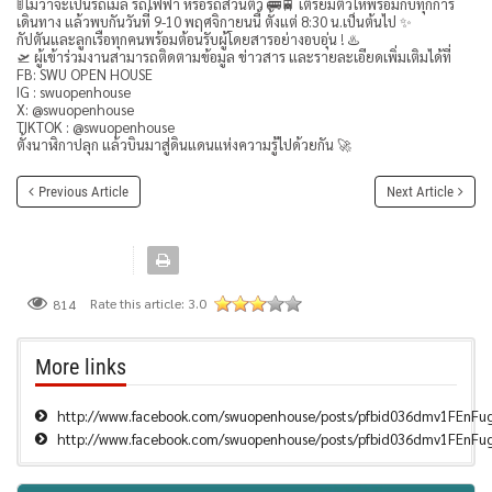
🚦ไม่ว่าจะเป็นรถเมล์ รถไฟฟ้า หรือรถส่วนตัว 🚌🚆 เตรียมตัวให้พร้อมกับทุกการ
เดินทาง แล้วพบกันวันที่ 9-10 พฤศจิกายนนี้ ตั้งแต่ 8:30 น.เป็นต้นไป ✨
กัปตันและลูกเรือทุกคนพร้อมต้อนรับผู้โดยสารอย่างอบอุ่น ! ♨️
🛫 ผู้เข้าร่วมงานสามารถติดตามข้อมูล ข่าวสาร และรายละเอียดเพิ่มเติมได้ที่
FB: SWU OPEN HOUSE
IG : swuopenhouse
X: @swuopenhouse
TIKTOK : @swuopenhouse
ตั้งนาฬิกาปลุก แล้วบินมาสู่ดินแดนแห่งความรู้ไปด้วยกัน 🚀
Previous Article
Next Article
Rate this article:
3.0
814
More links
http://www.facebook.com/swuopenhouse/posts/pfbid036dmv1FE
http://www.facebook.com/swuopenhouse/posts/pfbid036dmv1FE