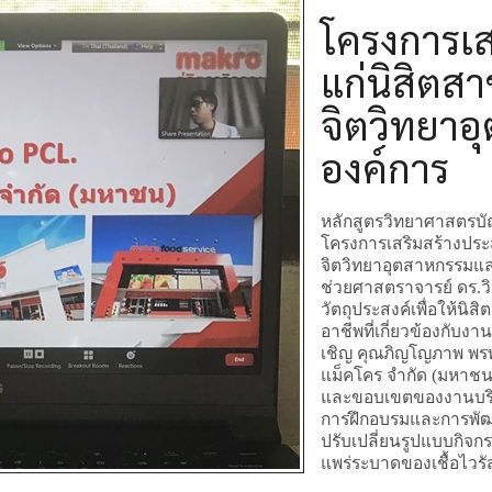
โครงการเส
แก่นิสิตสา
จิตวิทยา
องค์การ
หลักสูตรวิทยาศาสตรบั
โครงการเสริมสร้างประ
จิตวิทยาอุตสาหกรรมและ
ช่วยศาสตราจารย์ ดร.
วัตถุประสงค์เพื่อให้น
อาชีพที่เกี่ยวข้องกับง
เชิญ
คุณภิญโญภาพ พรพ
แม็คโคร จำกัด (มหาชน)
และขอบเขตของงานบริห
การฝึกอบรมและการพัฒนา
ปรับเปลี่ยนรูปแบบกิจก
แพร่ระบาดของเชื้อไวร