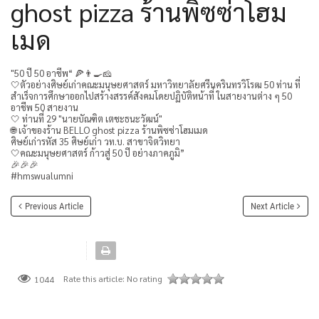
ghost pizza ร้านพิซซ่าโฮม
เมด
"50 ปี 50 อาชีพ“ 🍕👨‍🍳🧀
🤍ตัวอย่างศิษย์เก่าคณะมนุษยศาสตร์ มหาวิทยาลัยศรีนครินทรวิโรฒ 50 ท่าน ที่
สำเร็จการศึกษาออกไปสร้างสรรค์สังคมโดยปฏิบัติหน้าที่ ในสายงานต่าง ๆ 50
อาชีพ 50 สายงาน
🤍 ท่านที่ 29 "นายบัณฑิต เตชะธนะวัฒน์"
🌐 เจ้าของร้าน BELLO ghost pizza ร้านพิซซ่าโฮมเมด
ศิษย์เก่ารหัส 35 ศิษย์เก่า วท.บ. สาขาจิตวิทยา
🤍คณะมนุษยศาสตร์ ก้าวสู่ 50 ปี อย่างภาคภูมิ”
🎉🎉🎉
#hmswualumni
Previous Article
Next Article
Rate this article:
No rating
1044