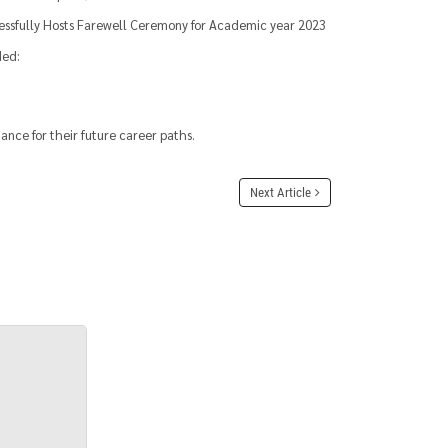
essfully Hosts Farewell Ceremony for Academic year 2023
ded:
nce for their future career paths.
Next Article