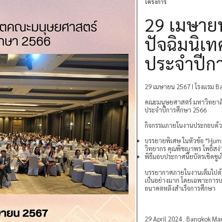
โครงการ
29 เมษาย
ปัจฉิมนิ
ประจำปีก
29 เมษายน 2567 I โรงแรม B
คณะมนุษยศาสตร์ มหาวิทยาลั
ประจำปีการศึกษา 2566
กิจกรรมภายในงานประกอบด้
บรรยายพิเศษ ในหัวข้อ “Human
วิทยากร คุณพิชญาพร โพธิ์สง่
พิธีมอบประกาศนียบัตรเชิดชูเกีย
บรรยากาศภายในงานเต็มไปด้วยค
เป็นอย่างมาก โดยเฉพาะการบร
อนาคตหลังสำเร็จการศึกษา
29 April 2024 Bangkok Mar