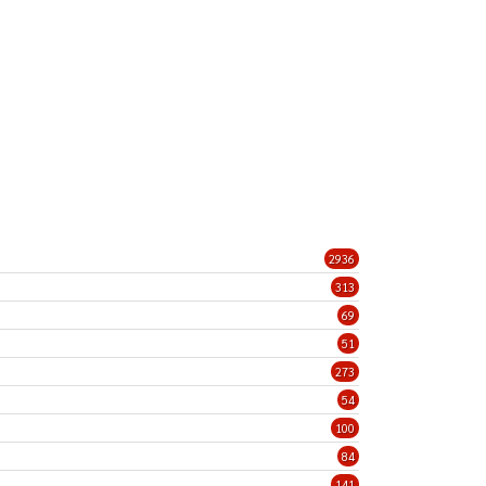
2936
313
69
51
273
54
100
84
141