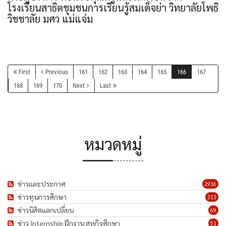
โรงเรียนสาธิตชุมชนการเรียนรู้สมเด็จย่า วิทยาลัยโพธิ
วิชชาลัย มศว แม่แจ่ม
First
Previous
161
162
163
164
165
166
167
168
169
170
Next
Last
หมวดหมู่
ข่าวและประกาศ
2936
ข่าวทุนการศึกษา
313
ข่าวนิสิตแลกเปลี่ยน
69
ข่าว Internship ฝึกงาน สหกิจศึกษา
51