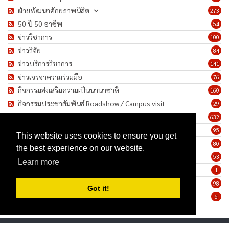
ฝ่ายพัฒนาศักยภาพนิสิต
273
50 ปี 50 อาชีพ
54
ข่าววิชาการ
100
ข่าววิจัย
84
ข่าวบริการวิชาการ
141
ข่าวเจรจาความร่วมมือ
76
กิจกรรมส่งเสริมความเป็นนานาชาติ
160
กิจกรรมประชาสัมพันธ์ Roadshow / Campus visit
29
ภาพกิจกรรม/โครงการ
632
เชิดชูเกียรติบุคลากร
95
This website uses cookies to ensure you get
ทำนุบำรุงศิลปวัฒนธรรม
80
the best experience on our website.
ข่าวประกาศรับสมัครงาน
53
Learn more
ประกาศจัดซื้อจัดจ้าง
1
ข่าวรายสัปดาห์
98
Got it!
มาตรการป้องกันการแพร่ระบาดของเชื้อโรค COVID-19
5
Privacy Statement
Terms Of Use