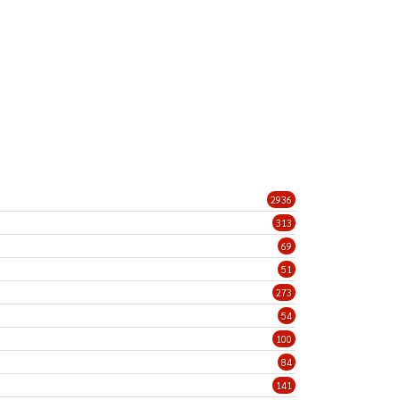
2936
313
69
51
273
54
100
84
141