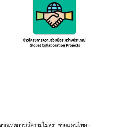
บจากเหตุการณ์ความไม่สงบชายแดนไทย -