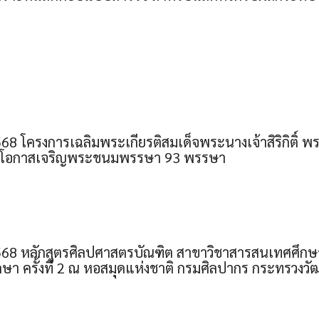
568 โครงการเฉลิมพระเกียรติสมเด็จพระนางเจ้าสิริกิติ์
งในโอกาสเจริญพระชนมพรรษา 93 พรรษา
568 หลักสูตรศิลปศาสตรบัณฑิต สาขาวิชาสารสนเทศศึก
ษา ครั้งที่ 2 ณ หอสมุดแห่งชาติ กรมศิลปากร กระทรวง