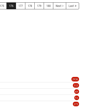
175
176
177
178
179
180
Next
Last
2936
313
69
51
273