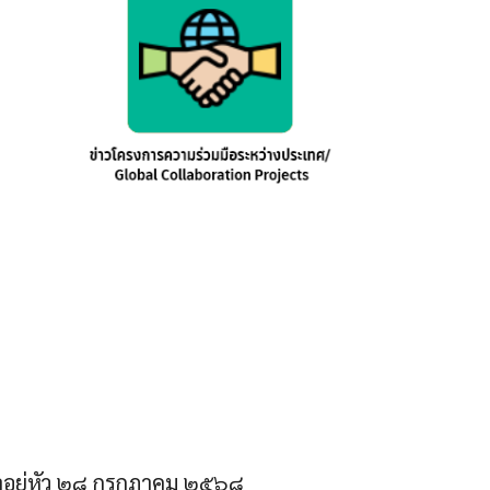
าอยู่หัว ๒๘ กรกฎาคม ๒๕๖๘