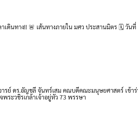
ลาเดินทาง!! 🚨 เส้นทางภายใน มศว ประสานมิตร 🗓 วันที่ 
าจารย์ ดร.อัญชลี จันทร์เสม คณบดีคณะมนุษยศาสตร์ เข
พระวชิรเกล้าเจ้าอยู่หัว 73 พรรษา