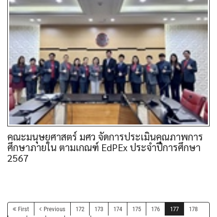
คณะมนุษยศาสตร์ มศว จัดการประเมินคุณภาพการ
ศึกษาภายใน ตามเกณฑ์ EdPEx ประจำปีการศึกษา
2567
First
Previous
172
173
174
175
176
177
178