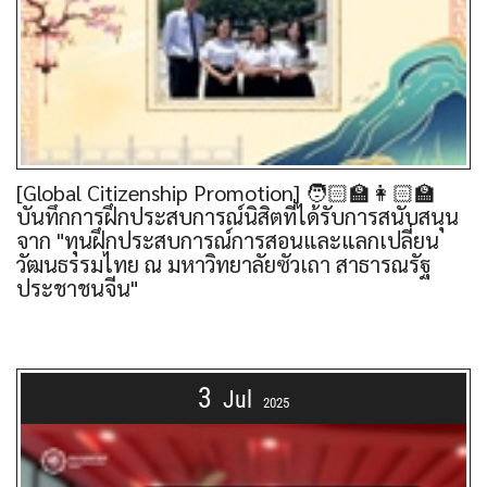
[Global Citizenship Promotion] 🧑🏻‍🏫👩🏻‍🏫
บันทึกการฝึกประสบการณ์นิสิตที่ได้รับการสนับสนุน
จาก "ทุนฝึกประสบการณ์การสอนและแลกเปลี่ยน
วัฒนธรรมไทย ณ มหาวิทยาลัยซัวเถา สาธารณรัฐ
ประชาชนจีน"
3
Jul
2025