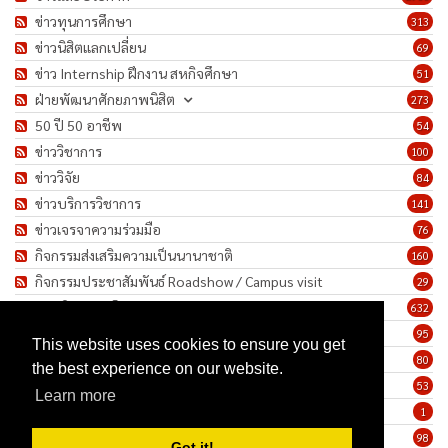
ข่าวทุนการศึกษา
313
ข่าวนิสิตแลกเปลี่ยน
69
ข่าว Internship ฝึกงาน สหกิจศึกษา
51
ฝ่ายพัฒนาศักยภาพนิสิต
273
50 ปี 50 อาชีพ
54
ข่าววิชาการ
100
ข่าววิจัย
84
ข่าวบริการวิชาการ
141
ข่าวเจรจาความร่วมมือ
76
กิจกรรมส่งเสริมความเป็นนานาชาติ
160
กิจกรรมประชาสัมพันธ์ Roadshow / Campus visit
29
ภาพกิจกรรม/โครงการ
632
เชิดชูเกียรติบุคลากร
95
This website uses cookies to ensure you get
ทำนุบำรุงศิลปวัฒนธรรม
80
the best experience on our website.
ข่าวประกาศรับสมัครงาน
53
Learn more
ประกาศจัดซื้อจัดจ้าง
1
ข่าวรายสัปดาห์
98
Got it!