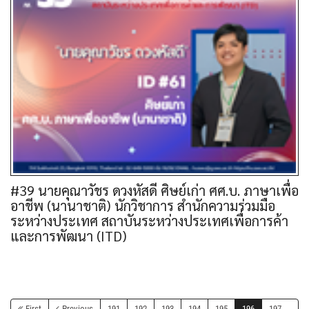
#39 นายคุณาวัชร ดวงหัสดี ศิษย์เก่า ศศ.บ. ภาษาเพื่อ
อาชีพ (นานาชาติ) นักวิชาการ สำนักความร่วมมือ
ระหว่างประเทศ สถาบันระหว่างประเทศเพื่อการค้า
และการพัฒนา (ITD)
First
Previous
191
192
193
194
195
196
197