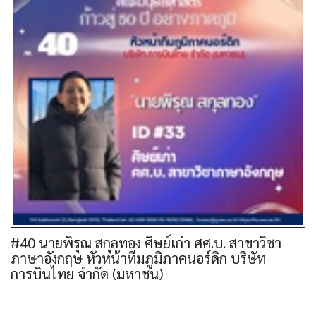
#40 นายพิรุณ สกุลทอง ศิษย์เก่า ศศ.บ. สาขาวิชา
ภาษาอังกฤษ หัวหน้าทีมภูมิภาคนอร์ดิก บริษัท
การบินไทย จํากัด (มหาชน)