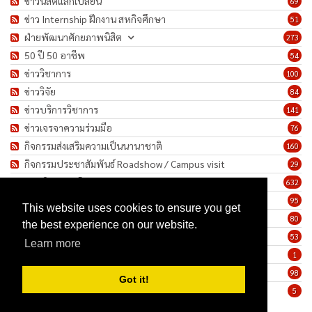
ข่าวนิสิตแลกเปลี่ยน
69
ข่าว Internship ฝึกงาน สหกิจศึกษา
51
ฝ่ายพัฒนาศักยภาพนิสิต
273
50 ปี 50 อาชีพ
54
ข่าววิชาการ
100
ข่าววิจัย
84
ข่าวบริการวิชาการ
141
ข่าวเจรจาความร่วมมือ
76
กิจกรรมส่งเสริมความเป็นนานาชาติ
160
กิจกรรมประชาสัมพันธ์ Roadshow / Campus visit
29
ภาพกิจกรรม/โครงการ
632
เชิดชูเกียรติบุคลากร
95
This website uses cookies to ensure you get
ทำนุบำรุงศิลปวัฒนธรรม
80
the best experience on our website.
ข่าวประกาศรับสมัครงาน
53
Learn more
ประกาศจัดซื้อจัดจ้าง
1
ข่าวรายสัปดาห์
98
Got it!
มาตรการป้องกันการแพร่ระบาดของเชื้อโรค COVID-19
5