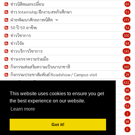
ข่าวนิสิตแลกเปลี่ยน
69
ข่าว Internship ฝึกงาน สหกิจศึกษา
51
ฝ่ายพัฒนาศักยภาพนิสิต
273
50 ปี 50 อาชีพ
54
ข่าววิชาการ
100
ข่าววิจัย
84
ข่าวบริการวิชาการ
141
ข่าวเจรจาความร่วมมือ
76
กิจกรรมส่งเสริมความเป็นนานาชาติ
160
กิจกรรมประชาสัมพันธ์ Roadshow / Campus visit
29
ภาพกิจกรรม/โครงการ
632
เชิดชูเกียรติบุคลากร
95
This website uses cookies to ensure you get
ทำนุบำรุงศิลปวัฒนธรรม
80
the best experience on our website.
ข่าวประกาศรับสมัครงาน
53
Learn more
ประกาศจัดซื้อจัดจ้าง
1
ข่าวรายสัปดาห์
98
Got it!
มาตรการป้องกันการแพร่ระบาดของเชื้อโรค COVID-19
5