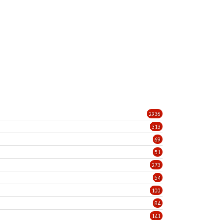
2936
313
69
51
273
54
100
84
141