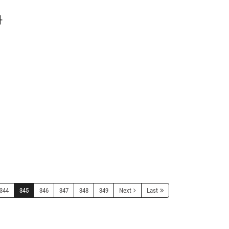
과
344
345
346
347
348
349
Next
Last