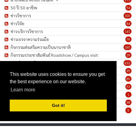
50 ปี 50 อาชีพ
54
ข่าววิชาการ
100
ข่าววิจัย
84
ข่าวบริการวิชาการ
141
ข่าวเจรจาความร่วมมือ
76
กิจกรรมส่งเสริมความเป็นนานาชาติ
160
กิจกรรมประชาสัมพันธ์ Roadshow / Campus visit
29
ภาพกิจกรรม/โครงการ
632
เชิดชูเกียรติบุคลากร
95
This website uses cookies to ensure you get
ทำนุบำรุงศิลปวัฒนธรรม
80
the best experience on our website.
ข่าวประกาศรับสมัครงาน
53
Learn more
ประกาศจัดซื้อจัดจ้าง
1
ข่าวรายสัปดาห์
98
Got it!
มาตรการป้องกันการแพร่ระบาดของเชื้อโรค COVID-19
5
Privacy Statement
Terms Of Use
Copyright 2026 by Faculty of Humanities, Srinakharinwirot University