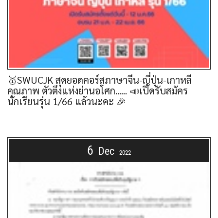
🥇SWUCJK สุดยอดคอร์สภาษาจีน-ญี่ปุ่น-เกาหลี
คุณภาพ ตัวตึงแห่งย่านอโศก...... 📣เปิดรับสมัคร
นักเรียนรุ่น 1/66 แล้วนะคะ 🎉
6
Dec
2022