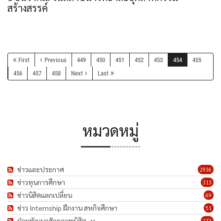
สร้างสรรค์
First
Previous
449
450
451
452
453
454
455
456
457
458
Next
Last
หมวดหมู่
ข่าวและประกาศ
2936
ข่าวทุนการศึกษา
313
ข่าวนิสิตแลกเปลี่ยน
69
ข่าว Internship ฝึกงาน สหกิจศึกษา
51
ฝ่ายพัฒนาศักยภาพนิสิต
273