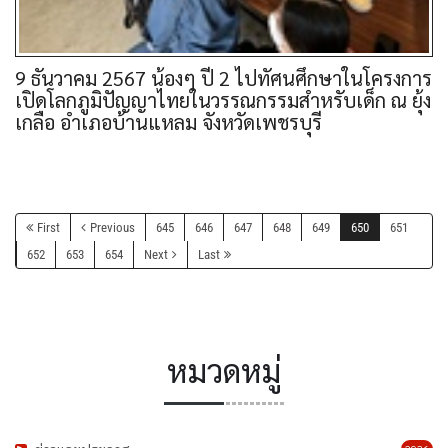
9 ธันวาคม 2567 น้องๆ ปี 2 ไปทัศนศึกษาในโครงการ
เปิดโลกภูมิปัญญาไทยในวรรณกรรมสำหรับเด็ก ณ ยุ้ง
เกลือ อำเภอบ้านแหลม จังหวัดเพชรบุรี
First
Previous
645
646
647
648
649
650
651
652
653
654
Next
Last
หมวดหมู่