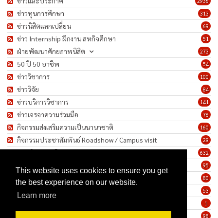
ข่าวและประกาศ
2936
ข่าวทุนการศึกษา
313
ข่าวนิสิตแลกเปลี่ยน
69
ข่าว Internship ฝึกงาน สหกิจศึกษา
51
ฝ่ายพัฒนาศักยภาพนิสิต
273
50 ปี 50 อาชีพ
54
ข่าววิชาการ
100
ข่าววิจัย
84
ข่าวบริการวิชาการ
141
ข่าวเจรจาความร่วมมือ
76
กิจกรรมส่งเสริมความเป็นนานาชาติ
160
กิจกรรมประชาสัมพันธ์ Roadshow / Campus visit
29
ภาพกิจกรรม/โครงการ
632
เชิดชูเกียรติบุคลากร
95
This website uses cookies to ensure you get
ทำนุบำรุงศิลปวัฒนธรรม
80
the best experience on our website.
ข่าวประกาศรับสมัครงาน
53
Learn more
ประกาศจัดซื้อจัดจ้าง
1
ข่าวรายสัปดาห์
98