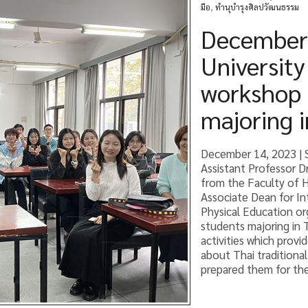
มือ
,
ทำนุบำรุงศิลปวัฒนธรรม
December 
University
workshop 
majoring i
December 14, 2023 | 
Assistant Professor D
from the Faculty of H
Associate Dean for In
Physical Education or
students majoring in
activities which prov
about Thai traditiona
prepared them for their