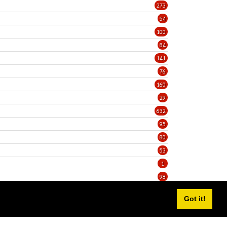
273
54
100
84
141
76
160
29
632
95
80
53
1
98
5
Got it!
Privacy Statement
Terms Of Use