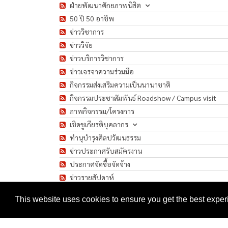
ฝ่ายพัฒนาศักยภาพนิสิต
50 ปี 50 อาชีพ
ข่าววิชาการ
ข่าววิจัย
ข่าวบริการวิชาการ
ข่าวเจรจาความร่วมมือ
กิจกรรมส่งเสริมความเป็นนานาชาติ
กิจกรรมประชาสัมพันธ์ Roadshow / Campus visit
ภาพกิจกรรม/โครงการ
เชิดชูเกียรติบุคลากร
ทำนุบำรุงศิลปวัฒนธรรม
ข่าวประกาศรับสมัครงาน
ประกาศจัดซื้อจัดจ้าง
ข่าวรายสัปดาห์
มาตรการป้องกันการแพร่ระบาดของเชื้อโรค COVID-1
This website uses cookies to ensure you get the best expe
Copyright 2026 by Faculty of Humanities, Srinakharinwirot Unive