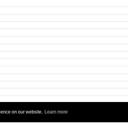
9
rience on our website.
Learn more
rsity