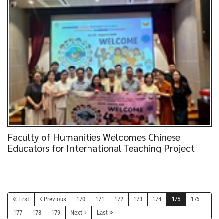
Faculty of Humanities Welcomes Chinese
Educators for International Teaching Project
First
Previous
170
171
172
173
174
175
176
177
178
179
Next
Last