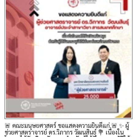
🚨 คณะมนุษยศาสตร์ ขอแสดงความยินดีแก่ 🚨 ✨ ผู้
ช่วยศาสตราจารย์ ดร.วิภากร วัฒนสินธุ์ 💐 เนื่องใน