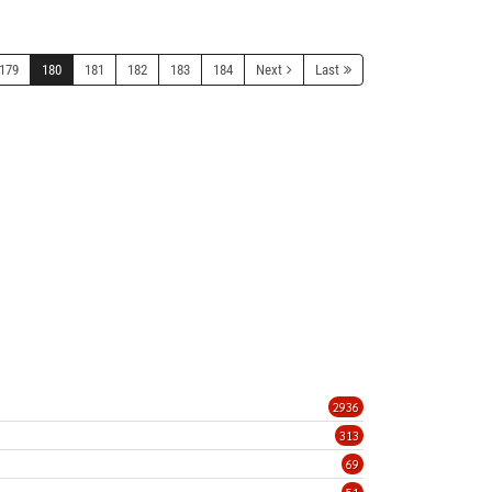
179
180
181
182
183
184
Next
Last
2936
313
69