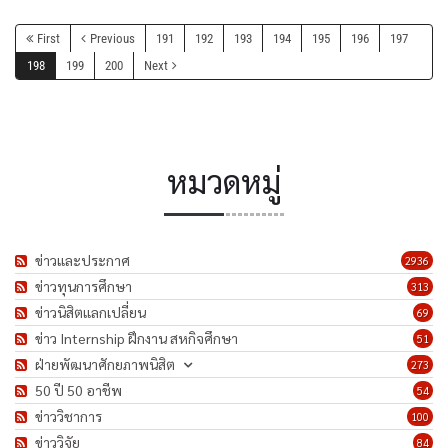
First
Previous
191
192
193
194
195
196
197
198
199
200
Next
หมวดหมู่
ข่าวและประกาศ
2936
ข่าวทุนการศึกษา
313
ข่าวนิสิตแลกเปลี่ยน
69
ข่าว Internship ฝึกงาน สหกิจศึกษา
51
ฝ่ายพัฒนาศักยภาพนิสิต
273
50 ปี 50 อาชีพ
54
ข่าววิชาการ
100
ข่าววิจัย
84