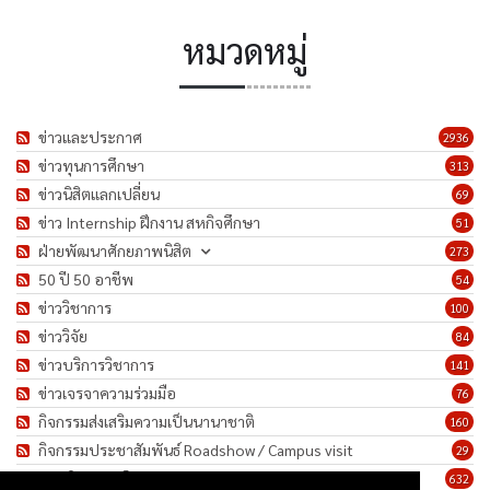
หมวดหมู่
ข่าวและประกาศ
2936
ข่าวทุนการศึกษา
313
ข่าวนิสิตแลกเปลี่ยน
69
ข่าว Internship ฝึกงาน สหกิจศึกษา
51
ฝ่ายพัฒนาศักยภาพนิสิต
273
50 ปี 50 อาชีพ
54
ข่าววิชาการ
100
ข่าววิจัย
84
ข่าวบริการวิชาการ
141
ข่าวเจรจาความร่วมมือ
76
กิจกรรมส่งเสริมความเป็นนานาชาติ
160
กิจกรรมประชาสัมพันธ์ Roadshow / Campus visit
29
ภาพกิจกรรม/โครงการ
632