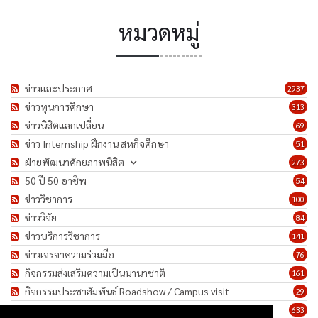
หมวดหมู่
ข่าวและประกาศ
2937
ข่าวทุนการศึกษา
313
ข่าวนิสิตแลกเปลี่ยน
69
ข่าว Internship ฝึกงาน สหกิจศึกษา
51
ฝ่ายพัฒนาศักยภาพนิสิต
273
50 ปี 50 อาชีพ
54
ข่าววิชาการ
100
ข่าววิจัย
84
ข่าวบริการวิชาการ
141
ข่าวเจรจาความร่วมมือ
76
กิจกรรมส่งเสริมความเป็นนานาชาติ
161
กิจกรรมประชาสัมพันธ์ Roadshow / Campus visit
29
ภาพกิจกรรม/โครงการ
633