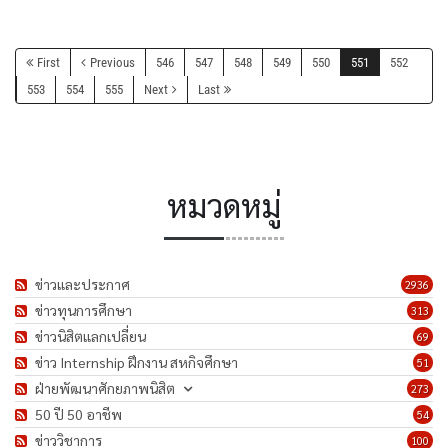
First
Previous
546
547
548
549
550
551
552
553
554
555
Next
Last
หมวดหมู่
ข่าวและประกาศ
2936
ข่าวทุนการศึกษา
313
ข่าวนิสิตแลกเปลี่ยน
69
ข่าว Internship ฝึกงาน สหกิจศึกษา
51
ฝ่ายพัฒนาศักยภาพนิสิต
273
50 ปี 50 อาชีพ
54
ข่าววิชาการ
100