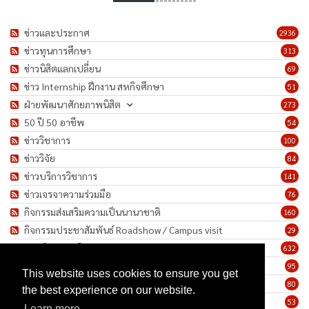
ข่าวและประกาศ
2936
ข่าวทุนการศึกษา
313
ข่าวนิสิตแลกเปลี่ยน
69
ข่าว Internship ฝึกงาน สหกิจศึกษา
51
ฝ่ายพัฒนาศักยภาพนิสิต
273
50 ปี 50 อาชีพ
54
ข่าววิชาการ
100
ข่าววิจัย
84
ข่าวบริการวิชาการ
141
ข่าวเจรจาความร่วมมือ
76
กิจกรรมส่งเสริมความเป็นนานาชาติ
160
กิจกรรมประชาสัมพันธ์ Roadshow / Campus visit
29
ภาพกิจกรรม/โครงการ
632
เชิดชูเกียรติบุคลากร
95
This website uses cookies to ensure you get
ทำนุบำรุงศิลปวัฒนธรรม
80
the best experience on our website.
ข่าวประกาศรับสมัครงาน
53
Learn more