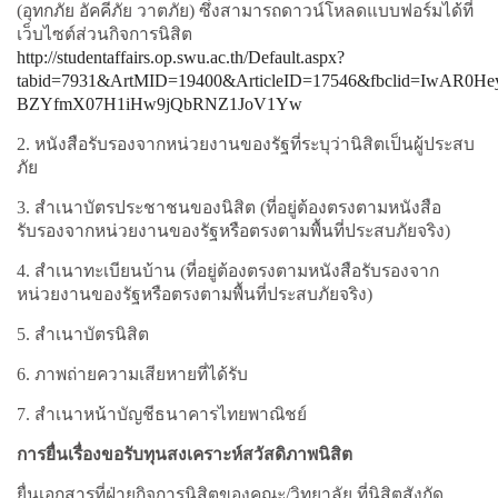
(อุทกภัย อัคคีภัย วาตภัย) ซึ่งสามารถดาวน์โหลดแบบฟอร์มได้ที่
เว็บไซต์ส่วนกิจการนิสิต
http://studentaffairs.op.swu.ac.th/Default.aspx?
tabid=7931&ArtMID=19400&ArticleID=17546&fbclid=IwAR
BZYfmX07H1iHw9jQbRNZ1JoV1Yw
2. หนังสือรับรองจากหน่วยงานของรัฐที่ระบุว่านิสิตเป็นผู้ประสบ
ภัย
3. สำเนาบัตรประชาชนของนิสิต (ที่อยู่ต้องตรงตามหนังสือ
รับรองจากหน่วยงานของรัฐหรือตรงตามพื้นที่ประสบภัยจริง)
4. สำเนาทะเบียนบ้าน (ที่อยู่ต้องตรงตามหนังสือรับรองจาก
หน่วยงานของรัฐหรือตรงตามพื้นที่ประสบภัยจริง)
5. สำเนาบัตรนิสิต
6. ภาพถ่ายความเสียหายที่ได้รับ
7. สำเนาหน้าบัญชีธนาคารไทยพาณิชย์
การยื่นเรื่องขอรับทุนสงเคราะห์สวัสดิภาพนิสิต
ยื่นเอกสารที่ฝ่ายกิจการนิสิตของคณะ/วิทยาลัย ที่นิสิตสังกัด