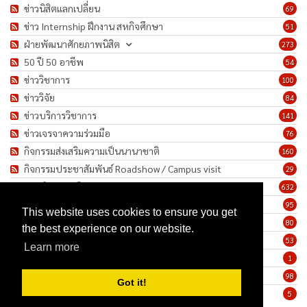
ข่าวนิสิตแลกเปลี่ยน
69
ข่าว Internship ฝึกงาน สหกิจศึกษา
51
ฝ่ายพัฒนาศักยภาพนิสิต
273
50 ปี 50 อาชีพ
54
ข่าววิชาการ
100
ข่าววิจัย
84
ข่าวบริการวิชาการ
141
ข่าวเจรจาความร่วมมือ
76
กิจกรรมส่งเสริมความเป็นนานาชาติ
160
กิจกรรมประชาสัมพันธ์ Roadshow / Campus visit
29
ภาพกิจกรรม/โครงการ
632
เชิดชูเกียรติบุคลากร
95
This website uses cookies to ensure you get
ทำนุบำรุงศิลปวัฒนธรรม
80
the best experience on our website.
ข่าวประกาศรับสมัครงาน
53
Learn more
ประกาศจัดซื้อจัดจ้าง
1
ข่าวรายสัปดาห์
98
Got it!
มาตรการป้องกันการแพร่ระบาดของเชื้อโรค COVID-19
5