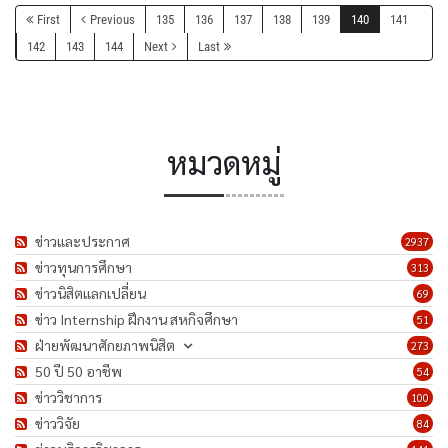
First
Previous
135
136
137
138
139
140
141
142
143
144
Next
Last
หมวดหมู่
ข่าวและประกาศ
2937
ข่าวทุนการศึกษา
313
ข่าวนิสิตแลกเปลี่ยน
69
ข่าว Internship ฝึกงาน สหกิจศึกษา
51
ฝ่ายพัฒนาศักยภาพนิสิต
273
50 ปี 50 อาชีพ
54
ข่าววิชาการ
100
ข่าววิจัย
84