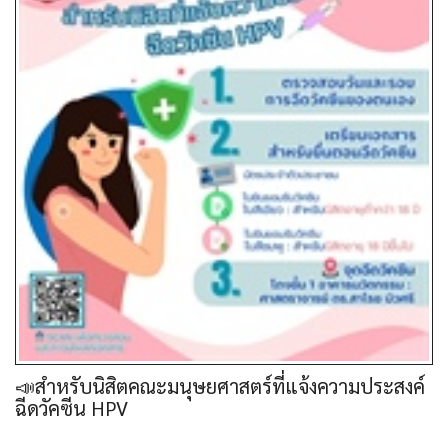
📣สำหรับนิสิตคณะมนุษยศาสตร์ที่แจ้งความประสงค์
ฉีดวัคซีน HPV