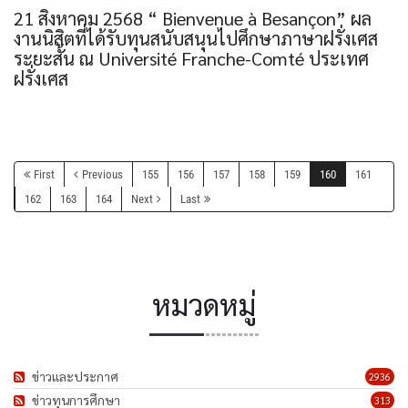
21 สิงหาคม 2568 “ Bienvenue à Besançon” ผล
งานนิสิตที่ได้รับทุนสนับสนุนไปศึกษาภาษาฝรั่งเศส
ระยะสั้น ณ Université Franche-Comté ประเทศ
ฝรั่งเศส
First
Previous
155
156
157
158
159
160
161
162
163
164
Next
Last
หมวดหมู่
ข่าวและประกาศ
2936
ข่าวทุนการศึกษา
313