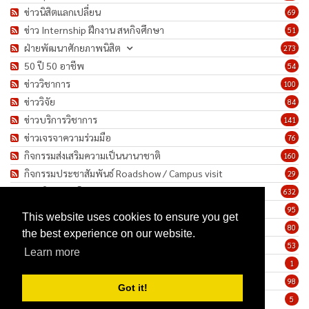
ข่าวนิสิตแลกเปลี่ยน
69
ข่าว Internship ฝึกงาน สหกิจศึกษา
51
ฝ่ายพัฒนาศักยภาพนิสิต
273
50 ปี 50 อาชีพ
54
ข่าววิชาการ
100
ข่าววิจัย
84
ข่าวบริการวิชาการ
141
ข่าวเจรจาความร่วมมือ
76
กิจกรรมส่งเสริมความเป็นนานาชาติ
160
กิจกรรมประชาสัมพันธ์ Roadshow / Campus visit
29
ภาพกิจกรรม/โครงการ
632
เชิดชูเกียรติบุคลากร
95
This website uses cookies to ensure you get
ทำนุบำรุงศิลปวัฒนธรรม
80
the best experience on our website.
ข่าวประกาศรับสมัครงาน
53
Learn more
ประกาศจัดซื้อจัดจ้าง
1
ข่าวรายสัปดาห์
98
Got it!
มาตรการป้องกันการแพร่ระบาดของเชื้อโรค COVID-19
5