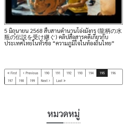
5 มิถุนายน 2568 สืบสานตำนานโอ่งมังกร (龍柄の水
瓶の伝説を受け継ぐ) คลิปสื่อสารคดีเกี่ยวกับ
ประเทศไทยในหัวข้อ “ความภูมิใจในท้องถิ่นไทย”
First
Previous
190
191
192
193
194
195
196
197
198
199
Next
Last
หมวดหมู่