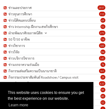
ข่าวและประกาศ
2937
ข่าวทุนการศึกษา
313
ข่าวนิสิตแลกเปลี่ยน
69
ข่าว Internship ฝึกงาน สหกิจศึกษา
51
ฝ่ายพัฒนาศักยภาพนิสิต
273
50 ปี 50 อาชีพ
54
ข่าววิชาการ
100
ข่าววิจัย
84
ข่าวบริการวิชาการ
141
ข่าวเจรจาความร่วมมือ
76
กิจกรรมส่งเสริมความเป็นนานาชาติ
161
กิจกรรมประชาสัมพันธ์ Roadshow / Campus visit
29
ภาพกิจกรรม/โครงการ
633
เชิดชูเกียรติบุคลากร
95
This website uses cookies to ensure you get
ทำนุบำรุงศิลปวัฒนธรรม
80
the best experience on our website.
ข่าวประกาศรับสมัครงาน
53
Learn more
ประกาศจัดซื้อจัดจ้าง
1