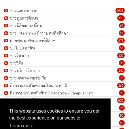
ข่าวและประกาศ
2936
ข่าวทุนการศึกษา
313
ข่าวนิสิตแลกเปลี่ยน
69
ข่าว Internship ฝึกงาน สหกิจศึกษา
51
ฝ่ายพัฒนาศักยภาพนิสิต
273
50 ปี 50 อาชีพ
54
ข่าววิชาการ
100
ข่าววิจัย
84
ข่าวบริการวิชาการ
141
ข่าวเจรจาความร่วมมือ
76
กิจกรรมส่งเสริมความเป็นนานาชาติ
160
กิจกรรมประชาสัมพันธ์ Roadshow / Campus visit
29
ภาพกิจกรรม/โครงการ
632
เชิดชูเกียรติบุคลากร
95
This website uses cookies to ensure you get
ทำนุบำรุงศิลปวัฒนธรรม
80
the best experience on our website.
ข่าวประกาศรับสมัครงาน
53
Learn more