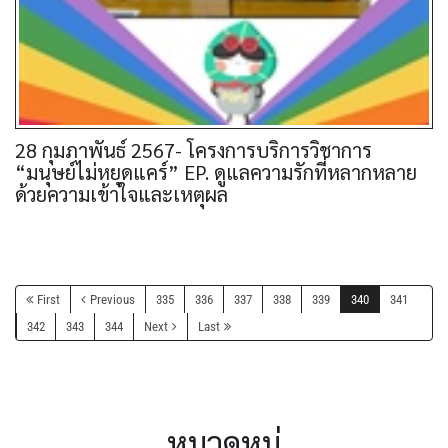
28 กุมภาพันธ์ 2567- โครงการบริการวิชาการ
“มนุษย์ไม่หยุดแคร์” EP. ดูแลความรักที่หลากหลาย
ด้วยความเข้าใจและเหตุผล
First
Previous
335
336
337
338
339
340
341
342
343
344
Next
Last
หมวดหมู่