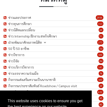
ข่าวและประกาศ
2936
ข่าวทุนการศึกษา
313
ข่าวนิสิตแลกเปลี่ยน
69
ข่าว Internship ฝึกงาน สหกิจศึกษา
51
ฝ่ายพัฒนาศักยภาพนิสิต
273
50 ปี 50 อาชีพ
54
ข่าววิชาการ
100
ข่าววิจัย
84
ข่าวบริการวิชาการ
141
ข่าวเจรจาความร่วมมือ
76
กิจกรรมส่งเสริมความเป็นนานาชาติ
160
กิจกรรมประชาสัมพันธ์ Roadshow / Campus visit
29
ภาพกิจกรรม/โครงการ
632
เชิดชูเกียรติบุคลากร
95
This website uses cookies to ensure you get
ทำนุบำรุงศิลปวัฒนธรรม
80
the best experience on our website.