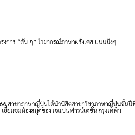
รงการ “สับ ๆ” ไวยากรณ์ภาษาฝรั่งเศส แบบปังๆ
6 สาขาภาษาญี่ปุ่นได้นำนิสิตสาขาวิชาภาษาญี่ปุ่นชั้นปีท
เยี่ยมชมห้องสมุดของ เจแปนฟาวน์เดชั่น กรุงเทพฯ