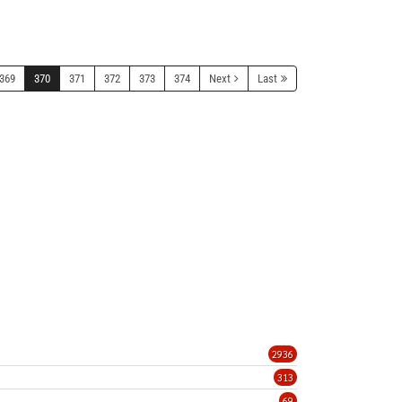
369
370
371
372
373
374
Next
Last
2936
313
69