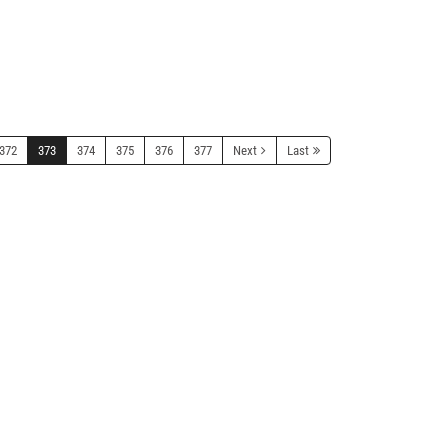
372
373
374
375
376
377
Next
Last