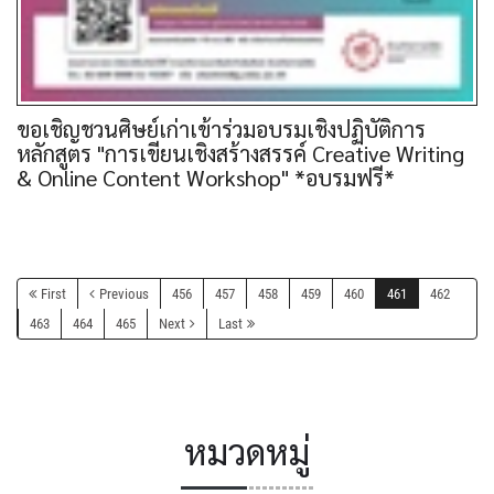
ขอเชิญชวนศิษย์เก่าเข้าร่วมอบรมเชิงปฏิบัติการ
หลักสูตร "การเขียนเชิงสร้างสรรค์ Creative Writing
& Online Content Workshop" *อบรมฟรี*
First
Previous
456
457
458
459
460
461
462
463
464
465
Next
Last
หมวดหมู่