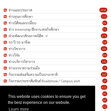
ข่าวและประกาศ
2936
ข่าวทุนการศึกษา
313
ข่าวนิสิตแลกเปลี่ยน
69
ข่าว Internship ฝึกงาน สหกิจศึกษา
51
ฝ่ายพัฒนาศักยภาพนิสิต
273
50 ปี 50 อาชีพ
54
ข่าววิชาการ
100
ข่าววิจัย
84
ข่าวบริการวิชาการ
141
ข่าวเจรจาความร่วมมือ
76
กิจกรรมส่งเสริมความเป็นนานาชาติ
160
กิจกรรมประชาสัมพันธ์ Roadshow / Campus visit
29
ภาพกิจกรรม/โครงการ
632
เชิดชูเกียรติบุคลากร
95
This website uses cookies to ensure you get
ทำนุบำรุงศิลปวัฒนธรรม
80
the best experience on our website.
ข่าวประกาศรับสมัครงาน
53
Learn more