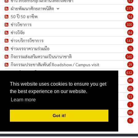
ข่าว Internship ฝึกงาน สหกิจศึกษา
51
ฝ่ายพัฒนาศักยภาพนิสิต
273
50 ปี 50 อาชีพ
54
ข่าววิชาการ
100
ข่าววิจัย
84
ข่าวบริการวิชาการ
141
ข่าวเจรจาความร่วมมือ
76
กิจกรรมส่งเสริมความเป็นนานาชาติ
160
กิจกรรมประชาสัมพันธ์ Roadshow / Campus visit
29
ภาพกิจกรรม/โครงการ
632
เชิดชูเกียรติบุคลากร
95
This website uses cookies to ensure you get
ทำนุบำรุงศิลปวัฒนธรรม
80
the best experience on our website.
ข่าวประกาศรับสมัครงาน
53
Learn more
ประกาศจัดซื้อจัดจ้าง
1
ข่าวรายสัปดาห์
98
Got it!
มาตรการป้องกันการแพร่ระบาดของเชื้อโรค COVID-19
5