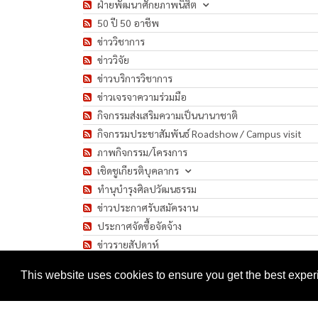
ฝ่ายพัฒนาศักยภาพนิสิต
50 ปี 50 อาชีพ
ข่าววิชาการ
ข่าววิจัย
ข่าวบริการวิชาการ
ข่าวเจรจาความร่วมมือ
กิจกรรมส่งเสริมความเป็นนานาชาติ
กิจกรรมประชาสัมพันธ์ Roadshow / Campus visit
ภาพกิจกรรม/โครงการ
เชิดชูเกียรติบุคลากร
ทำนุบำรุงศิลปวัฒนธรรม
ข่าวประกาศรับสมัครงาน
ประกาศจัดซื้อจัดจ้าง
ข่าวรายสัปดาห์
มาตรการป้องกันการแพร่ระบาดของเชื้อโรค COVID-1
This website uses cookies to ensure you get the best expe
Copyright 2026 by Faculty of Humanities, Srinakharinwirot Unive