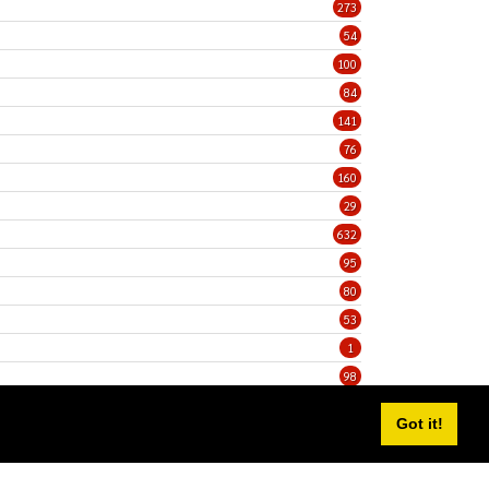
273
54
100
84
141
76
160
29
632
95
80
53
1
98
5
Got it!
Privacy Statement
Terms Of Use