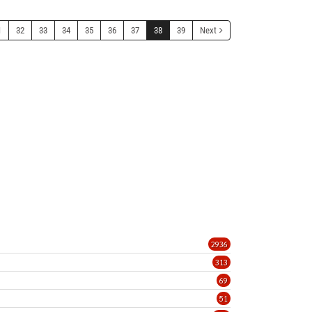
1
32
33
34
35
36
37
38
39
Next
2936
313
69
51