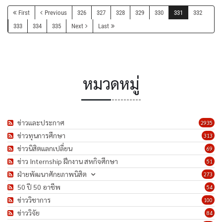
First
Previous
326
327
328
329
330
331
332
333
334
335
Next
Last
หมวดหมู่
ข่าวและประกาศ
2935
ข่าวทุนการศึกษา
313
ข่าวนิสิตแลกเปลี่ยน
69
ข่าว Internship ฝึกงาน สหกิจศึกษา
51
ฝ่ายพัฒนาศักยภาพนิสิต
273
50 ปี 50 อาชีพ
54
ข่าววิชาการ
100
ข่าววิจัย
84