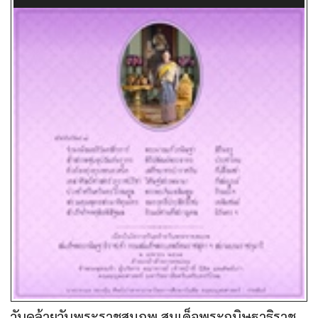
วันคล้ายวันพระราชสมภพ สมเด็จพระกนิษฐาธิราช