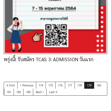
พรุ่งนี้! รับสมัคร TCAS 3: ADMISSION วันแรก
First
Previous
174
175
176
177
178
179
180
181
182
183
Next
Last